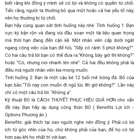
biết rằng khi đồng ý mình sẽ có lợi và không có quyền từ chối.
Tiếc rằng, người ta thường bỏ qua một hoặc cả hai yếu tố này,
nên họ thường bị từ chối.
Bạn hãy cùng quan sát tình huống này nhé. Tình huống 1: Bạn
cực kỳ bận rộn và đang vùi đầu soạn một tài liệu quan trọng
mà thời hạn đang đến cận kề. Một nhân viên cấp dưới ngắt
ngang công việc của bạn để hỏi, "Sếp có rảnh 5 phút không?".
Có hai câu trả lời bạn có thể đưa ra:"Không, bây giờ thì không?"
hoặc "Có, nhưng nói nhanh lên nhé". Cả hai đều không phải là
điều mà người nhân viên kia mong muốn.
Tình huống 2: Bạn là một cậu bé 12 tuổi mê bóng đá. Bố của
bạn bảo:"Tối nay con muốn đi ngủ lúc 8h giờ không?". Lần này
chỉ có một câu trả lời: "Không ạ".
Kỹ thuật BO là CÁCH THUYẾT PHỤC HIỆU QUẢ HƠN cho vấn
đề này. Bạn hãy áp dụng công thức BO ( Benefits Lợi ích -
Options Phương án ).
Benefits: giải thích tại sao người nghe nên đồng ý. Phải có lợi
ích từ góc nhìn của họ, chứ không phải của bạn, để họ có lợi
hơn sau khi họ nhất trí với bạn.