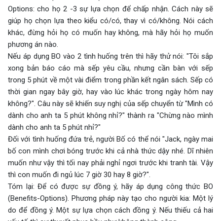
Options: cho họ 2 -3 sự lựa chọn để chấp nhận. Cách này sẽ
giúp họ chọn lựa theo kiểu có/có, thay vì có/không. Nói cách
khác, đừng hỏi họ có muốn hay không, mà hãy hỏi họ muốn
phương án nào.
Nếu áp dụng BO vào 2 tình huống trên thì hãy thử nói: "Tôi sắp
xong bản báo cáo mà sếp yêu cầu, nhưng cần bàn với sếp
trong 5 phút về một vài điểm trong phần kết ngân sách. Sếp có
thời gian ngay bây giờ, hay vào lúc khác trong ngày hôm nay
không?". Câu này sẽ khiến suy nghị của sếp chuyển từ "Mình có
dành cho anh ta 5 phút không nhỉ?" thành ra "Chừng nào mình
dành cho anh ta 5 phút nhỉ?"
Đối với tình huống đứa trẻ, người Bố có thể nói "Jack, ngày mai
bố con mình chơi bóng trước khi cả nhà thức dậy nhé. Dĩ nhiên
muốn như vậy thì tối nay phải nghỉ ngơi trước khi tranh tài. Vậy
thì con muốn đi ngủ lúc 7 giờ 30 hay 8 giờ?".
Tóm lại: Để có được sự đồng ý, hãy áp dụng công thức BO
(Benefits-Options). Phương pháp này tạo cho người kia: Một lý
do để đồng ý. Một sự lựa chọn cách đồng ý. Nếu thiếu cả hai